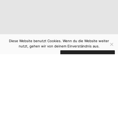
Diese Website benutzt Cookies. Wenn du die Website weiter
nutzt, gehen wir von deinem Einverständnis aus.
OK
Datenschutzerklärung
Linienführung
Anja Schauflinger
Goldnesselweg 11
80997 München
Telefon 089 - 63 85 68 05
E-Mail as@linienfuehrung.eu
Datenschutz